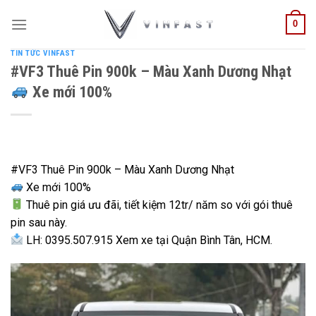
0
Skip
to
TIN TỨC VINFAST
#VF3 Thuê Pin 900k – Màu Xanh Dương Nhạt
content
Xe mới 100%
#VF3 Thuê Pin 900k – Màu Xanh Dương Nhạt
Xe mới 100%
Thuê pin giá ưu đãi, tiết kiệm 12tr/ năm so với gói thuê
pin sau này.
LH: 0395.507.915 Xem xe tại Quận Bình Tân, HCM.