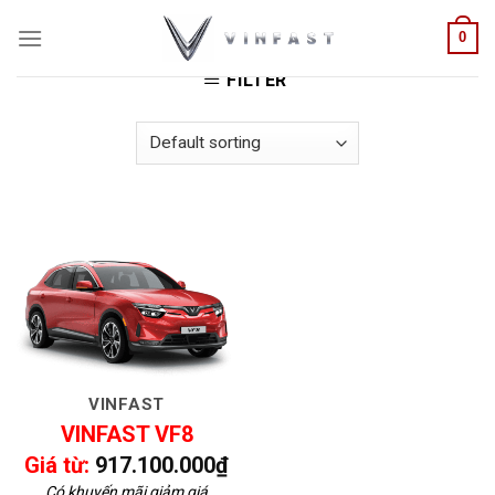
Skip
HOME
/
PRODUCTS TAGGED “VF8 GIÁ HCM”
0
to
content
FILTER
VINFAST
VINFAST VF8
Giá từ:
917.100.000
₫
Có khuyến mãi giảm giá