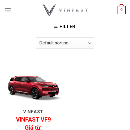
Skip
HOME
/
PRODUCTS TAGGED “GIÁ XE ĐIỆN VF9 TẠI
0
to
HCM”
content
FILTER
VINFAST
VINFAST VF9
Giá từ: