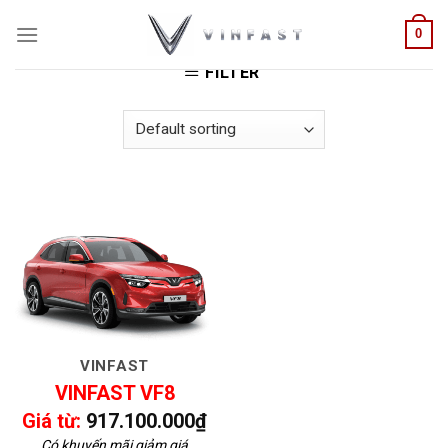
Skip
HOME
/
PRODUCTS TAGGED “GIÁ XE ĐIỆN VF8 HCM”
0
to
content
FILTER
VINFAST
VINFAST VF8
Giá từ:
917.100.000
₫
Có khuyến mãi giảm giá