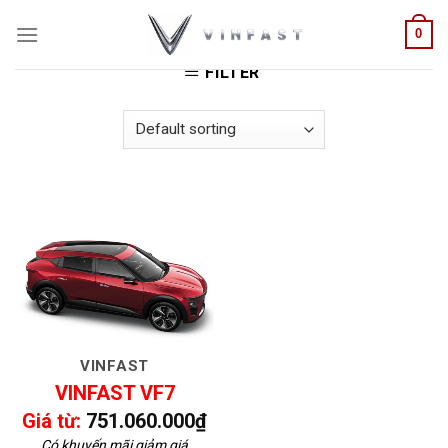
Skip
HOME
/
PRODUCTS TAGGED “GIÁ VF7 HCM”
0
to
content
FILTER
VINFAST
VINFAST VF7
Giá từ:
751.060.000
₫
Có khuyến mãi giảm giá