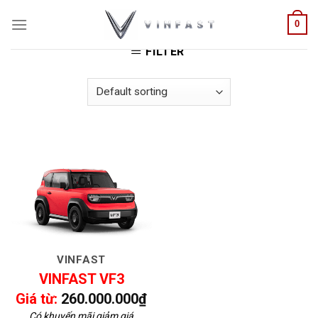
Skip
HOME
/
PRODUCTS TAGGED “GIÁ VF3”
0
to
content
FILTER
VINFAST
VINFAST VF3
Giá từ:
260.000.000
₫
Có khuyến mãi giảm giá