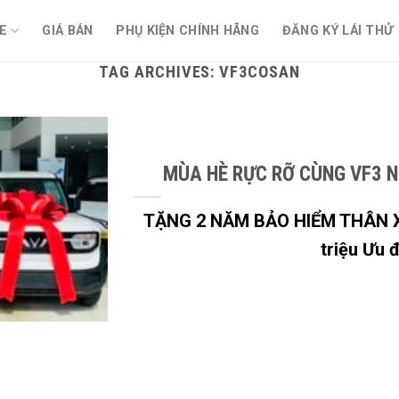
E
GIÁ BÁN
PHỤ KIỆN CHÍNH HÃNG
ĐĂNG KÝ LÁI THỬ
TAG ARCHIVES:
VF3COSAN
MÙA HÈ RỰC RỠ CÙNG VF3 N
TẶNG 2 NĂM BẢO HIỂM THÂN X
triệu Ưu đã