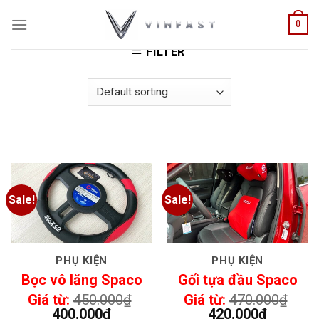
Skip
HOME
/
PHỤ KIỆN
0
to
content
FILTER
Sale!
Sale!
PHỤ KIỆN
PHỤ KIỆN
Bọc vô lăng Spaco
Gối tựa đầu Spaco
Giá từ:
450.000
₫
Giá từ:
470.000
₫
400.000
₫
420.000
₫